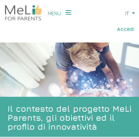
Skip
to
MENU
IT
Li
main
Main
content
User
navigation
Accedi
accou
menu
Il contesto del progetto MeLi
Parents, gli obiettivi ed il
profilo di innovatività