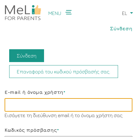
Skip
to
MENU
EL
Li
main
Main
content
User
navigation
Σύνδεση
accoun
menu
Primary
Σύνδεση
(active
tabs
tab)
Επαναφορά του κωδικού πρόσβασής σας.
E-mail ή όνομα χρήστη
Εισάγετε τη διεύθυνση email ή το όνομα χρήστη σας
Κωδικός πρόσβασης