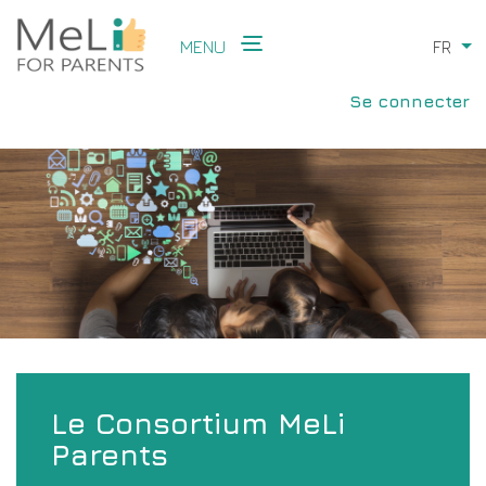
Aller
au
MENU
FR
Li
contenu
Main
principal
User
navigation
Se connecter
account
menu
Le Consortium MeLi
Parents