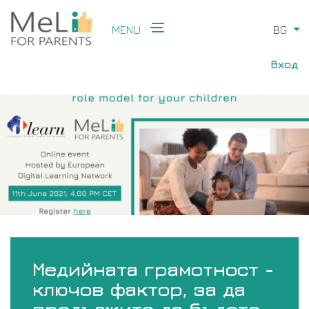
Skip
to
MENU
BG
Li
main
Main
content
User
navigation
Вход
acco
men
Медийната грамотност -
ключов фактор, за да
продължите да бъдете