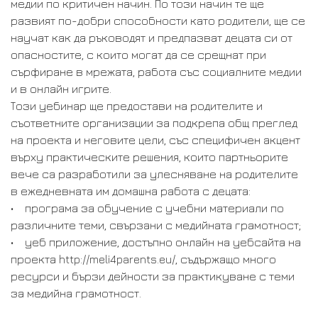
медии по критичен начин. По този начин те ще
развият по-добри способности като родители, ще се
научат как да ръководят и предпазват децата си от
опасностите, с които могат да се срещнат при
сърфиране в мрежата, работа със социалните медии
и в онлайн игрите.
Този уебинар ще предостави на родителите и
съответните организации за подкрепа общ преглед
на проекта и неговите цели, със специфичен акцент
върху практическите решения, които партньорите
вече са разработили за улесняване на родителите
в ежедневната им домашна работа с децата:
• програма за обучение с учебни материали по
различните теми, свързани с медийната грамотност;
• уеб приложение, достъпно онлайн на уебсайта на
проекта http://meli4parents.eu/, съдържащо много
ресурси и бързи дейности за практикуване с теми
за медийна грамотност.