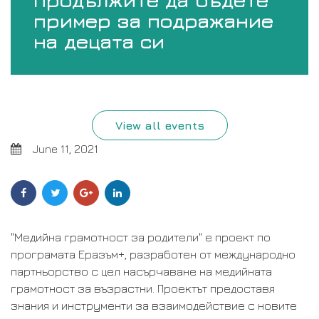
пример за подражание
на децата си
View all events
June 11, 2021
Social
Share
Share
Share
Share
to
to
to
to
Sharing
Facebook
Twitter
Google
Linkedin
Plus
"Mедийна грамотност за родители" е проект по
програмата Еразъм+, разработен от международно
партньорство с цел насърчаване на медийната
грамотност за възрастни. Проектът предоставя
знания и инструменти за взаимодействие с новите