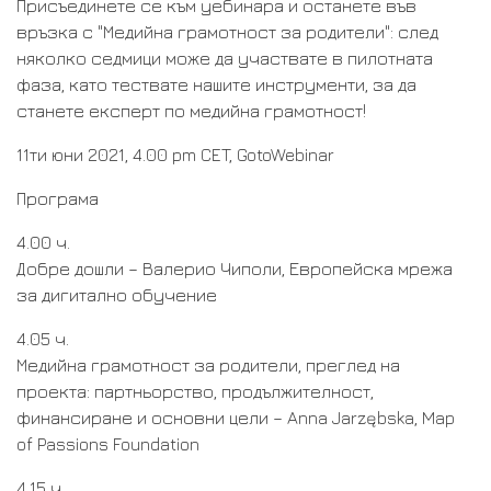
Присъединете се към уебинара и останете във
връзка с "Медийна грамотност за родители": след
няколко седмици може да участвате в пилотната
фаза, като тествате нашите инструменти, за да
станете експерт по медийна грамотност!
11ти юни 2021, 4.00 pm CET, GotoWebinar
Програма
4.00 ч.
Добре дошли – Валерио Чиполи, Европейска мрежа
за дигитално обучение
4.05 ч.
Медийна грамотност за родители, преглед на
проекта: партньорство, продължителност,
финансиране и основни цели – Anna Jarzębska, Map
of Passions Foundation
4.15 ч.