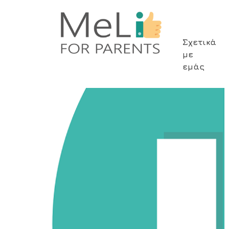
Skip
to
main
Main
Σχετικά
content
με
navigat
εμάς