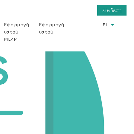
User
Σύνδεση
account
Εφαρμογή
Εφαρμογή
EL
List add
menu
ιστού
ιστού
ML4P