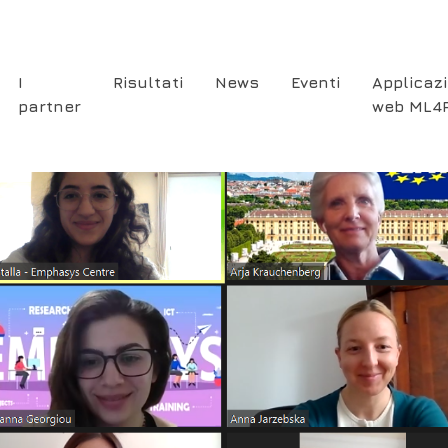
I
Risultati
News
Eventi
Applicaz
partner
web ML4
ion