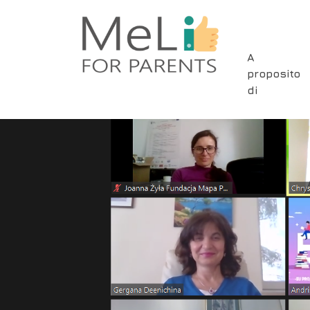
Skip
to
main
Main
A
content
proposito
navigat
di