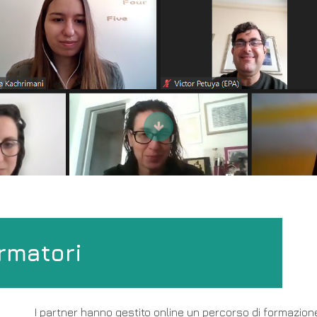
Scroll
to
content
rmatori
I partner hanno gestito online un percorso di formazion