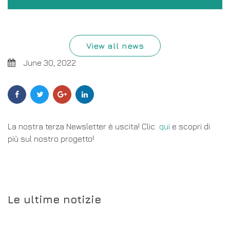
View all news
June 30, 2022
Social
Share
Share
Share
Share
to
to
to
to
Sharing
Facebook
Twitter
Google
Linkedin
Plus
La nostra terza Newsletter è uscita! Clic
qui
e scopri di
più sul nostro progetto!
Le ultime notizie