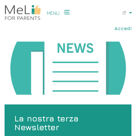
Skip
to
MENU
IT
Li
main
Main
content
User
navigation
Accedi
accou
menu
La nostra terza
Newsletter