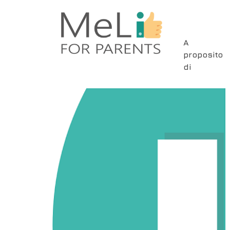
Skip
to
main
Main
A
content
proposito
navigat
di