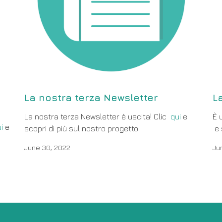
La nostra terza Newsletter
L
La nostra terza Newsletter è uscita! Clic
qui
e
È 
i
e
scopri di più sul nostro progetto!
e 
June 30, 2022
Ju