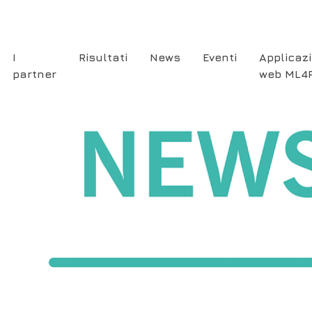
I
Risultati
News
Eventi
Applicaz
partner
web ML4
ion